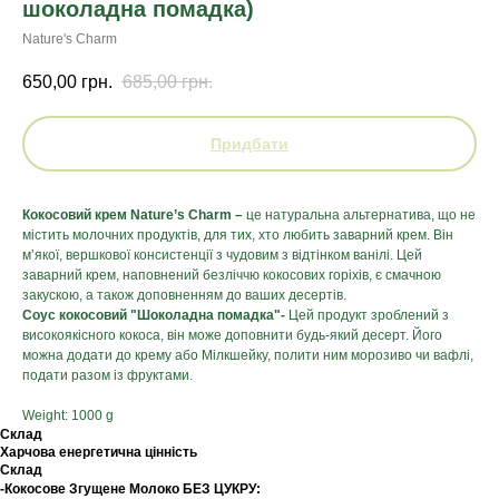
шоколадна помадка)
Nature's Charm
650,00
грн.
685,00
грн.
Придбати
Кокосовий крем Nature’s Charm
–
це натуральна альтернатива, що не
містить молочних продуктів, для тих, хто любить заварний крем. Він
м’якої, вершкової консистенції з чудовим з відтінком ванілі. Цей
заварний крем, наповнений безліччю кокосових горіхів, є смачною
закускою, а також доповненням до ваших десертів.
Соус кокосовий "Шоколадна помадка"-
Цей продукт зроблений з
високоякісного кокоса, він може доповнити будь-який десерт. Його
можна додати до крему або Мілкшейку, полити ним морозиво чи вафлі,
подати разом із фруктами.
Weight: 1000 g
Склад
Харчова енергетична цінність
Склад
-Кокосове Згущене Молоко БЕЗ ЦУКРУ: