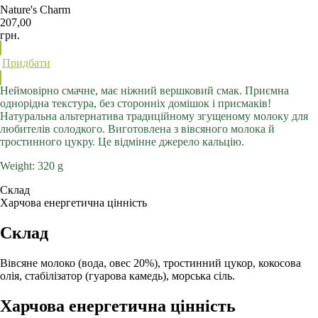
Nature's Charm
207,00
грн.
Придбати
Неймовірно смачне, має ніжний вершковий смак. Приємна
однорідна текстура, без сторонніх домішок і присмаків!
Натуральна альтернатива традиційному згущеному молоку для
любителів солодкого. Виготовлена з вівсяного молока й
тростинного цукру. Це відмінне джерело кальцію.
Weight: 320 g
Склад
Харчова енергетична цінність
Склад
Вівсяне молоко (вода, овес 20%), тростинний цукор, кокосова
олія, стабілізатор (гуарова камедь), морська сіль.
Харчова енергетична цінність